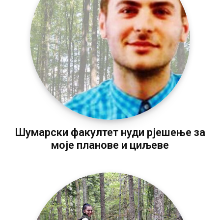
Шумарски факултет нуди рјешење за
моје планове и циљеве