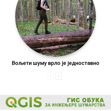
Вољети шуму врло је једноставно