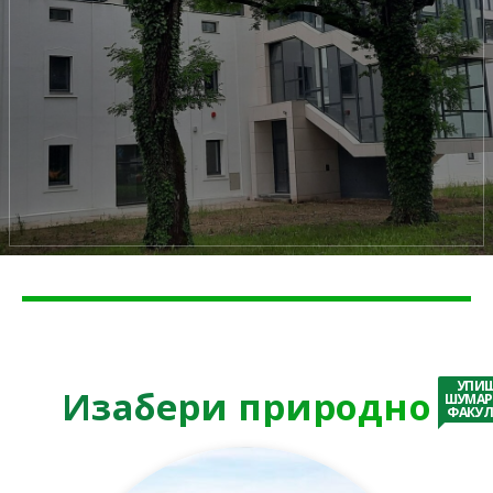
УПИ
Изабери природно
ШУМАР
ФАКУЛ