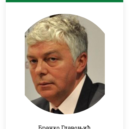
Бранко Главоњић