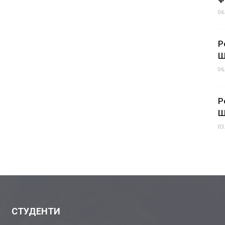
06
Р
Ш
06
Р
Ш
03
СТУДЕНТИ