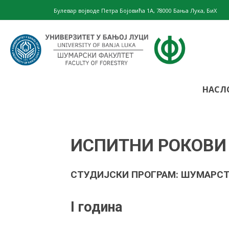
Булевар војводе Петра Бојовића 1А, 78000 Бања Лука, БиХ
Шумарски
НАСЛ
факултет
ИСПИТНИ РОКОВИ
–
СТУДИЈСКИ ПРОГРАМ: ШУМАРС
I година
Универзите