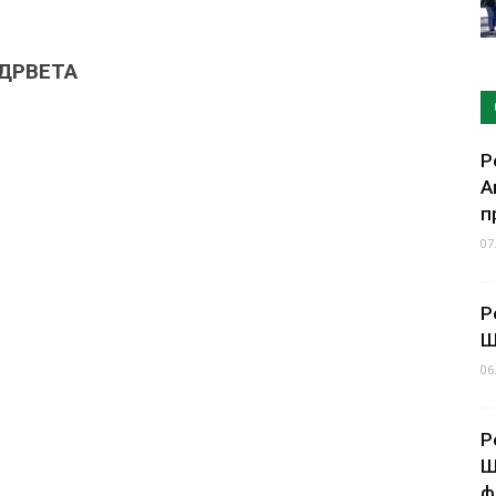
 ДРВЕТА
Р
А
п
07
Р
Ш
06
Р
Ш
ф