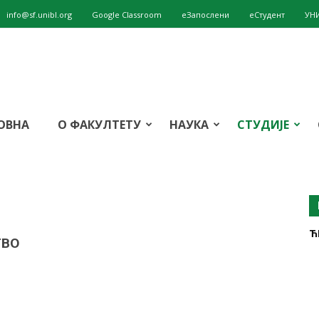
info@sf.unibl.org
Google Classroom
eЗапослени
еСтудент
УН
ОВНА
О ФАКУЛТЕТУ
НАУКА
СТУДИЈЕ
Ћ
ТВО
т