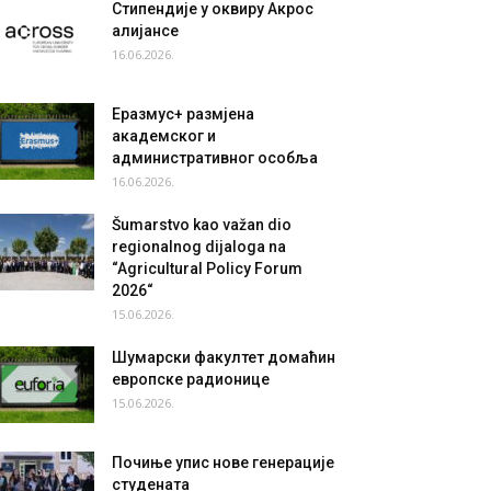
Стипендије у оквиру Акрос
алијансе
16.06.2026.
Еразмус+ размјена
академског и
административног особља
16.06.2026.
Šumarstvo kao važan dio
regionalnog dijaloga na
“Agricultural Policy Forum
2026“
15.06.2026.
Шумарски факултет домаћин
европске радионице
15.06.2026.
Почиње упис нове генерације
студената