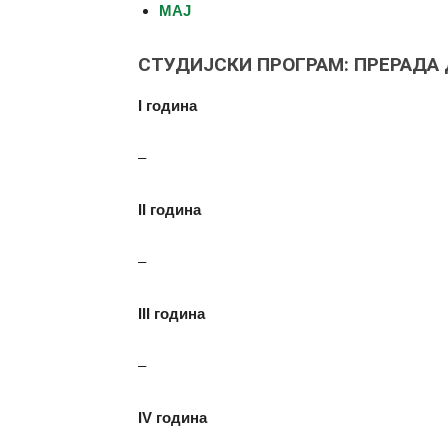
МАЈ
СТУДИЈСКИ ПРОГРАМ: ПРЕРАДА
I година
–
II година
–
III година
–
IV година