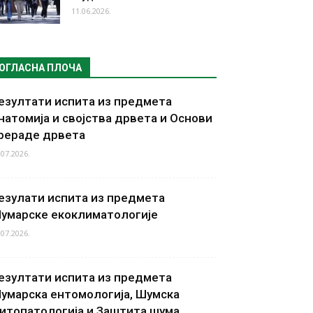
11.06.2026.
ОГЛАСНА ПЛОЧА
езултати испита из предмета
натомија и својства дрвета и Основи
рераде дрвета
.07.2026.
езулати испита из предмета
умарске екоклиматологије
.07.2026.
езултати испита из предмета
умарска ентомологија, Шумска
итопатологија и Заштита шума