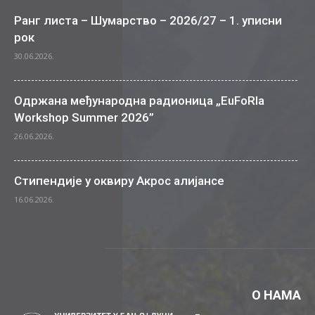
Ранг листа – Шумарство – 2026/27 – 1. уписни
рок
30.06.2026.
Одржана међународна радионица „EuFoRIa
Workshop Summer 2026”
26.06.2026.
Стипендије у оквиру Акрос алијансе
16.06.2026.
О НАМА