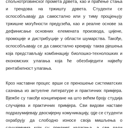
спољнотрговинског промета дрвета, као и праћење стања
и трендова на тржишту дрвета. Студенти се
оспособљавају да самостално или у тиму процјењују
тржишне могућности предузећа, као и реалне основе за
дефинисање основних елемената производа, цијене,
промоције и дистрибуције у области шумарства. Такође,
оспособљавају се да самостално креирају таква рјешења
која представљају комбинацију биолошко-технолошких и
економских улагања која ће обезбиједити највећу
рентабилност улагања.
Кроз наставни процес врши се преношење систематских
сазнања из актуелне литературе и практичних примјера.
Вјежбе су такође конципиране на што већем броју студија
случајева и практичних примјера. Сви видови наставе
подразумијевају двосмјерну комуникацију, гдје се студенти
охрабрују да слободно износе своја мишљења о
случајевима који су предмет излагања, а све ради