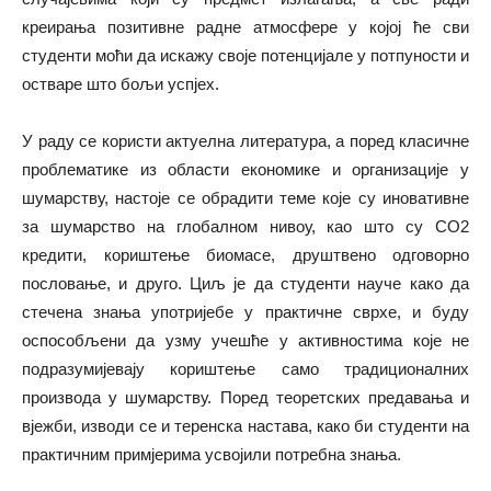
креирања позитивне радне атмосфере у којој ће сви
студенти моћи да искажу своје потенцијале у потпуности и
остваре што бољи успјех.
У раду се користи актуелна литература, а поред класичне
проблематике из области економике и организације у
шумарству, настоје се обрадити теме које су иновативне
за шумарство на глобалном нивоу, као што су CO2
кредити, кориштење биомасе, друштвено одговорно
пословање, и друго. Циљ је да студенти науче како да
стечена знања употријебе у практичне сврхе, и буду
оспособљени да узму учешће у активностима које не
подразумијевају кориштење само традиционалних
производа у шумарству. Поред теоретских предавања и
вјежби, изводи се и теренска настава, како би студенти на
практичним примјерима усвојили потребна знања.