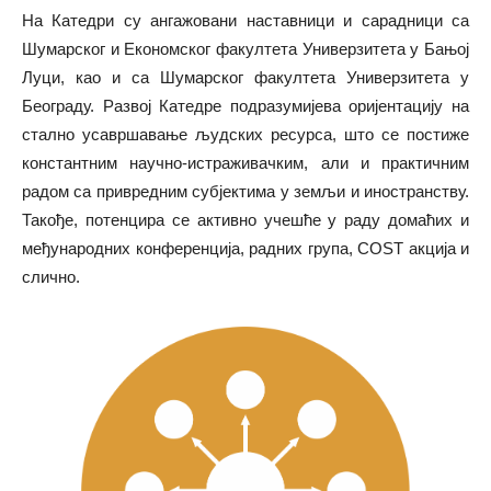
На Катедри су ангажовани наставници и сарадници са
Шумарског и Економског факултета Универзитета у Бањој
Луци, као и са Шумарског факултета Универзитета у
Београду. Развој Катедре подразумијева оријентацију на
стално усавршавање људских ресурса, што се постиже
константним научно-истраживачким, али и практичним
радом са привредним субјектима у земљи и иностранству.
Такође, потенцира се активно учешће у раду домаћих и
међународних конференција, радних група, COST акција и
слично.