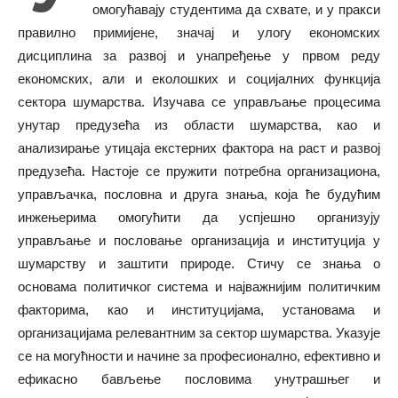
омогућавају студентима да схвате, и у пракси
правилно примијене, значај и улогу економских
дисциплина за развој и унапређење у првом реду
економских, али и еколошких и социјалних функција
сектора шумарства. Изучава се управљање процесима
унутар предузећа из области шумарства, као и
анализирање утицаја екстерних фактора на раст и развој
предузећа. Настоје се пружити потребна организациона,
управљачка, пословна и друга знања, која ће будућим
инжењерима омогућити да успјешно организују
управљање и пословање организација и институција у
шумарству и заштити природе. Стичу се знања о
основама политичког система и најважнијим политичким
факторима, као и институцијама, установама и
организацијама релевантним за сектор шумарства. Указује
се на могућности и начине за професионално, ефективно и
ефикасно бављење пословима унутрашњег и