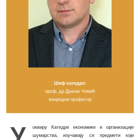
Шеф катедре:
проф. др Драган Чомић
ванредни професор
У
оквиру Катедре економике и организације
шумарства, изучавају се предмети који