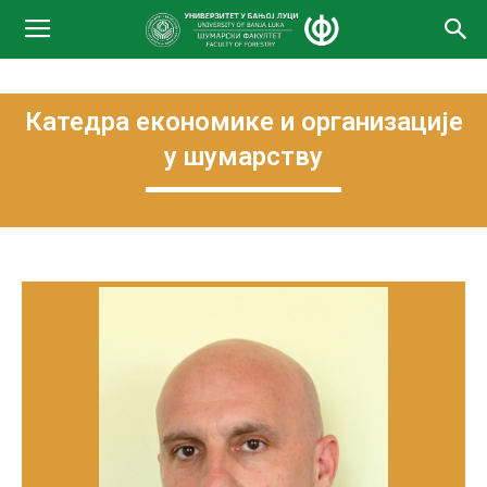
Катедра економикe и организацијe
у шумарству