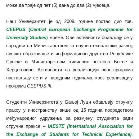
може да траје од пет (5) дана до два (2) мјесеца.
Наш Универзитет је од 2008. године постао дио тзв.
CEEPUS
(
Central European Exchange Programme for
University Studies
)
мреже. Ове активности обављају се у
сарадњи са Министарством за научнотехнолошки развој,
високо образовање и информационо друштво Републике
Српске и Министарством цивилних послова Босне и
Херцеговине. Активности на реализацији овог програма
настављају се и у наредним годинама, кроз реализацију
програма
CEEPUS
III
.
Студенти Универзитета у Бањој Луци обављају стручну
праксу у иностранству више од 15 година посредством
међународног удружења за размјену студената ради
стручне праксе –
IAESTE
(
International
Association
for
the
Exchange
of
Students
for
Technical
Experience
)
.