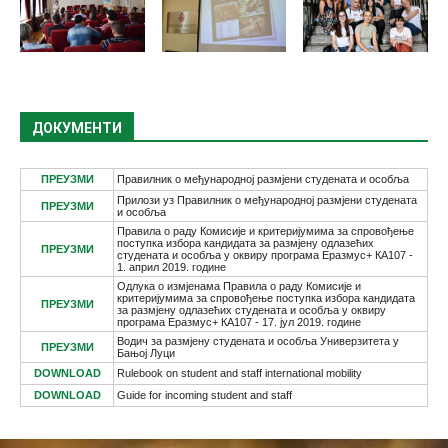
ДОКУМЕНТИ
ПРЕУЗМИ
Правилник о међународној размјени студената и особља
Прилози уз Правилник о међународној размјени студената
ПРЕУЗМИ
и особља
Правила о раду Комисије и критеријумима за спровођење
поступка избора кандидата за размјену одлазећих
ПРЕУЗМИ
студената и особља у оквиру програма Еразмус+ КА107 -
1. април 2019. године
Одлука о измјенама Правила о раду Комисије и
критеријумима за спровођење поступка избора кандидата
ПРЕУЗМИ
за размјену одлазећих студената и особља у оквиру
програма Еразмус+ КА107 - 17. јул 2019. године
Водич за размјену студената и особља Универзитета у
ПРЕУЗМИ
Бањој Луци
DOWNLOAD
Rulebook on student and staff international mobility
DOWNLOAD
Guide for incoming student and staff