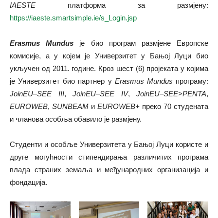
IAESTE
платформа за размјену:
https://iaeste.smartsimple.ie/s_Login.jsp
Erasmus
Mundus
је био програм размјене Европске
комисије, а у којем је Универзитет у Бањој Луци био
укључен од 2011. године. Кроз шест (6) пројеката у којима
је Универзитет био партнер у
Erasmus
Mundus
програму:
JoinEU
–
SEE
III
,
JoinEU
–
SEE
IV
,
JoinEU
–
SEE
>
PENTA
,
EUROWEB
,
SUNBEAM
и
EUROWEB
+
преко 70 студената
и чланова особља обавило је размјену.
Студенти и особље Универзитета у Бањој Луци користе и
друге могућности стипендирања различитих програма
влада страних земаља и међународних организација и
фондација.