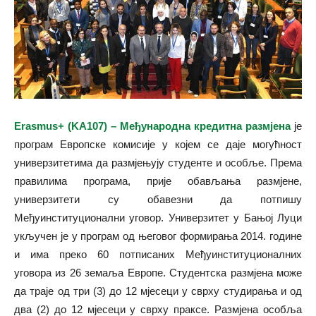
Erasmus
+ (
KA
107) – Међународна кредитна размјена
је
програм Европске комисије у којем се даје могућност
универзитетима да размјењују студенте и особље. Према
правилима програма, прије обављања размјене,
универзитети су обавезни да потпишу
Међуинституционални уговор. Универзитет у Бањој Луци
укључен је у програм од његовог формирања 2014. године
и има преко 60 потписаних Међуинституционалних
уговора из 26 земаља Европе. Студентска размјена може
да траје од три (3) до 12 мјесеци у сврху студирања и од
два (2) до 12 мјесеци у сврху праксе. Размјена особља