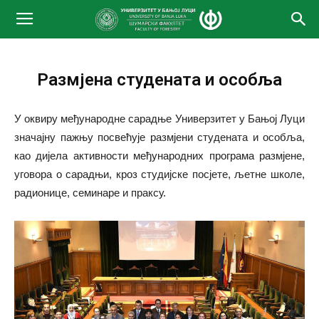
Размјена студената и особља
У оквиру међународне сарадње Универзитет у Бањој Луци
значајну пажњу посвећује размјени студената и особља,
као дијела активности међународних програма размјене,
уговора о сарадњи, кроз студијске посјете, љетне школе,
радионице, семинаре и праксу.