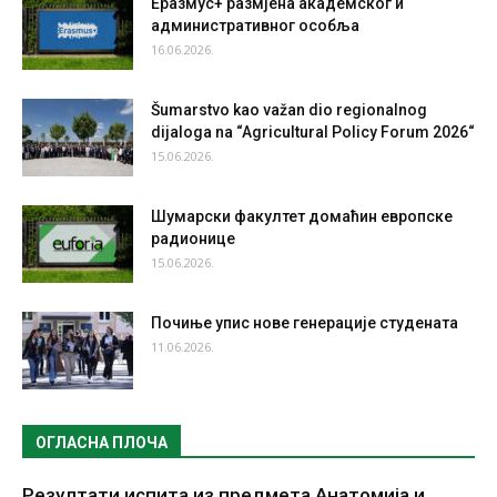
Еразмус+ размјена академског и
административног особља
16.06.2026.
Šumarstvo kao važan dio regionalnog
dijaloga na “Agricultural Policy Forum 2026“
15.06.2026.
Шумарски факултет домаћин европске
радионице
15.06.2026.
Почиње упис нове генерације студената
11.06.2026.
ОГЛАСНА ПЛОЧА
Резултати испита из предмета Анатомија и