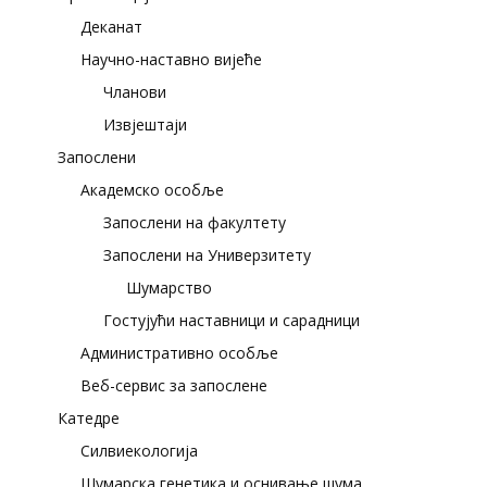
Деканат
Научно-наставно вијеће
Чланови
Извјештаји
Запослени
Академско особље
Запослени на факултету
Запослени на Универзитету
Шумарство
Гостујући наставници и сарадници
Административно особље
Веб-сервис за запослене
Катедре
Силвиекологија
Шумарска генетика и оснивање шума