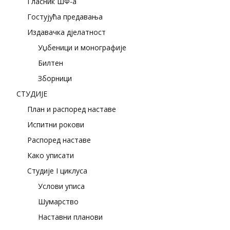
Гласник ШФ-а
Гостујућа предавања
Издавачка дјелатност
Уџбеници и монографије
Билтен
Зборници
СТУДИЈЕ
План и распоред наставе
Испитни рокови
Распоред наставе
Како уписати
Студије I циклуса
Услови уписа
Шумарство
Наставни планови