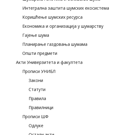
Интегрална заштита шумских екосистема
Коришћење шумских ресурса
Економика и организација у шумарству
Гајење шума
Планирање газдовања шумама
Општи предмети
Акти Универзитета и факултета
Прописи УНИБЛ
Закони
Статути
Правила
Правилници
Прописи ШФ
Одлуке
Остали акти