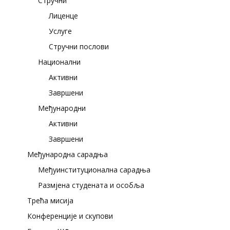
Стручни
Лиценце
Услуге
Стручни послови
Национални
Активни
Завршени
Међународни
Активни
Завршени
Међународна сарадња
Међуинституционална сарадња
Размјена студената и особља
Трећа мисија
Конференције и скупови