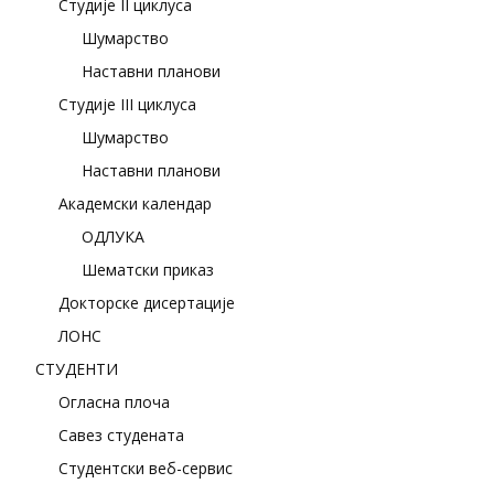
Студије II циклуса
Шумарство
Наставни планови
Студије III циклуса
Шумарство
Наставни планови
Академски календар
ОДЛУКА
Шематски приказ
Докторске дисертације
ЛОНС
СТУДЕНТИ
Огласна плоча
Савез студената
Студентски веб-сервис