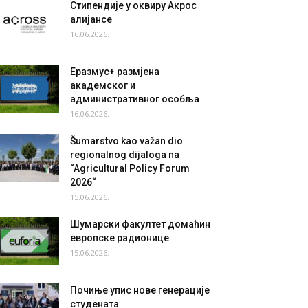
Стипендије у оквиру Акрос
алијансе
16.06.2026.
Еразмус+ размјена
академског и
административног особља
16.06.2026.
Šumarstvo kao važan dio
regionalnog dijaloga na
“Agricultural Policy Forum
2026“
15.06.2026.
Шумарски факултет домаћин
европске радионице
15.06.2026.
Почиње упис нове генерације
студената