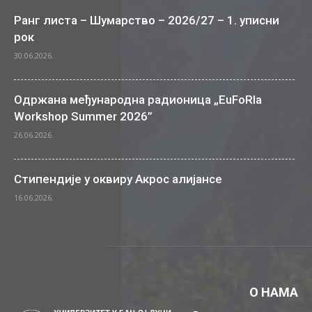
Ранг листа – Шумарство – 2026/27 – 1. уписни
рок
30.06.2026.
Одржана међународна радионица „EuFoRIa
Workshop Summer 2026”
26.06.2026.
Стипендије у оквиру Акрос алијансе
16.06.2026.
О НАМА