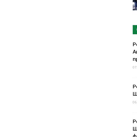
Р
А
п
07
Р
Ш
06
Р
Ш
ф