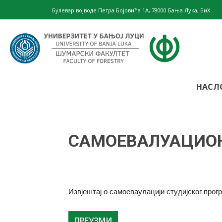
Булевар војводе Петра Бојовића 1А, 78000 Бања Лука, БиХ
Шумарски
НАСЛ
факултет
САМОЕВАЛУАЦИО
–
Извјештај о самоеваулацији студијског п
Универзите
ПРЕУЗМИ