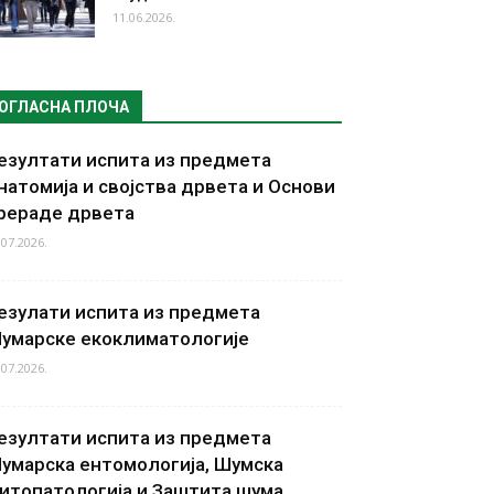
11.06.2026.
ОГЛАСНА ПЛОЧА
езултати испита из предмета
натомија и својства дрвета и Основи
рераде дрвета
.07.2026.
езулати испита из предмета
умарске екоклиматологије
.07.2026.
езултати испита из предмета
умарска ентомологија, Шумска
итопатологија и Заштита шума