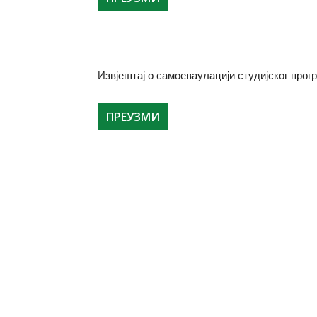
у
Извјештај о самоеваулацији студијског прог
ПРЕУЗМИ
Бањој
Луци