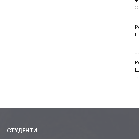
06
Р
Ш
06
Р
Ш
03
СТУДЕНТИ