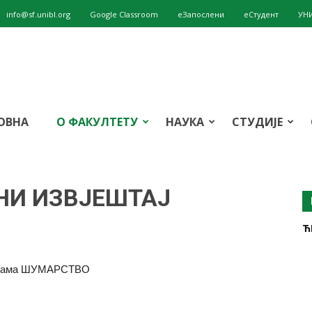
info@sf.unibl.org
Google Classroom
eЗапослени
еСтудент
УН
ОВНА
О ФАКУЛТЕТУ
НАУКА
СТУДИЈЕ
НИ ИЗВЈЕШТАЈ
Ћ
рограма ШУМАРСТВО
т