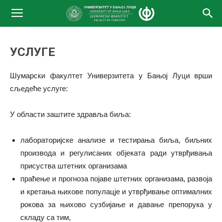
УСЛУГЕ
Шумарски факултет Универзитета у Бањој Луци врши
сљедеће услуге:
У области заштите здравља биља:
лабораторијске анализе и тестирања биља, биљних
производа и регулисаних објеката ради утврђивања
присуства штетних организама
праћење и прогноза појаве штетних организама, развоја
и кретања њихове популацје и утврђивање оптималних
рокова за њихово сузбијање и давање препорука у
складу са тим,