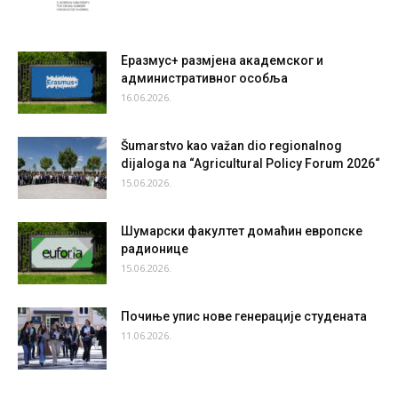
Еразмус+ размјена академског и
административног особља
16.06.2026.
Šumarstvo kao važan dio regionalnog
dijaloga na “Agricultural Policy Forum 2026“
15.06.2026.
Шумарски факултет домаћин европске
радионице
15.06.2026.
Почиње упис нове генерације студената
11.06.2026.