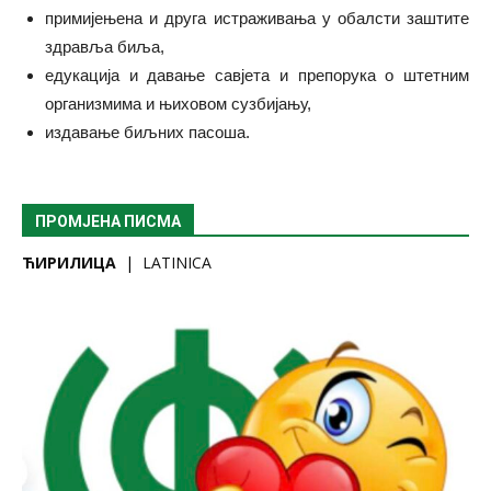
примијењена и друга истраживања у обалсти заштите
здравља биља,
едукација и давање савјета и препорука о штетним
организмима и њиховом сузбијању,
издавање биљних пасоша.
ПРОМЈЕНА ПИСМА
ЋИРИЛИЦА
|
LATINICA