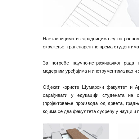
Наставницима и сарадницима су на распол
окружење, транспарентно према студентима
За потребе научно-истраживачког рада
модерним уређајима и инструментима као и 
Oбјекат користе Шумарски факултет и Арх
сарађивати у едукацији студената на 
(пројектовање производа од дрвета, градњ
којима се два факултета сусрећу у науци и п