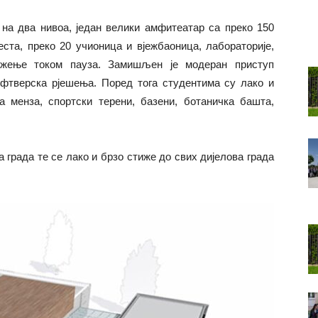
на два нивоа, један велики амфитеатар са преко 150
еста, преко 20 учионица и вјежбаоница, лабораторије,
ружење током пауза. Замишљен је модеран приступ
фтверска рјешења. Поред тога студентима су лако и
а менза, спортски терени, базени, ботаничка башта,
 града те се лако и брзо стиже до свих дијелова града