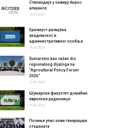
Стипендије у оквиру Акрос
алијансе
16.06.2026.
Еразмус+ размјена
академског и
административног особља
16.06.2026.
Šumarstvo kao važan dio
regionalnog dijaloga na
“Agricultural Policy Forum
2026“
15.06.2026.
Шумарски факултет домаћин
европске радионице
15.06.2026.
Почиње упис нове генерације
студената