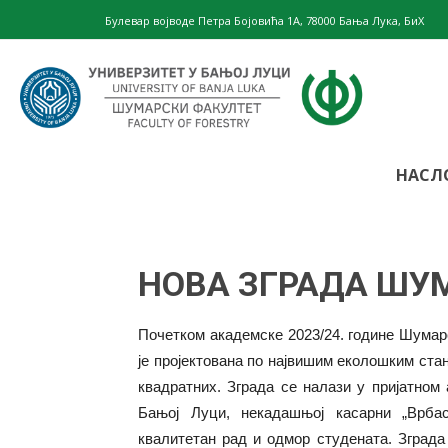
Булевар војводе Петра Бојовића 1А, 78000 Бања Лука, БиХ
Шумарски
НАСЛ
факултет
НОВА ЗГРАДА ШУ
–
Почетком академске 2023/24. године Шумарс
је пројектована по највишим еколошким ста
квадратних. Зграда се налази у пријатном
Бањој Луци, некадашњој касарни „Врба
Универзите
квалитетан рад и одмор студената. Зграда