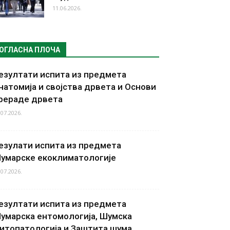
11.06.2026.
ОГЛАСНА ПЛОЧА
езултати испита из предмета
натомија и својства дрвета и Основи
рераде дрвета
.07.2026.
езулати испита из предмета
умарске екоклиматологије
.07.2026.
езултати испита из предмета
умарска ентомологија, Шумска
итопатологија и Заштита шума