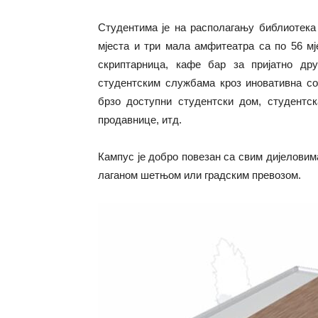
Студентима је на располагању библиотека 
мјеста и три мала амфитеатра са по 56 мј
скриптарница, кафе бар за пријатно д
студентским службама кроз иновативна со
брзо доступни студентски дом, студентск
продавнице, итд.
Кампус је добро повезан са свим дијеловима
лаганом шетњом или градским превозом.