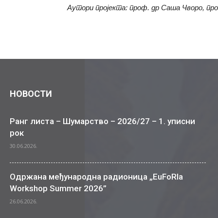
Aутори пројекта: проф. др Саша Чворо, пр
НОВОСТИ
Ранг листа – Шумарство – 2026/27 – 1. уписни
рок
30.06.2026.
Одржана међународна радионица „EuFoRIa
Workshop Summer 2026”
26.06.2026.