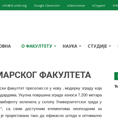
info@sf.unibl.org
Google Classroom
eЗапослени
еСтудент
УН
ОВНА
О ФАКУЛТЕТУ
НАУКА
СТУДИЈЕ
МАРСКОГ ФАКУЛТЕТА
Ћ
ки факултет преселио се у нову , модерну зграду која
ндардима. Укупна површина зграде износи 7.200 метара
 амбијенту зеленила у склопу Универзитетског града у
с“, са свим доступним елементима неопходним за
т
 је пројектована тако да ефикасно штеди и оптимално