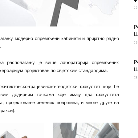
06
Р
Ш
агању модерно опремљени кабинети и пријатно радно
06
.
Р
 на располагању је више лабораторија опремљених
Ш
хербаријум пројектован по свјетским стандардима.
03
итектонско-грађевинско-геодетски факултет који ће
свим додирним тачкама које имају два факултета
а, пројектовање зелених површина, и многе друге на
ракси).