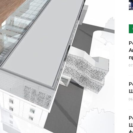
Р
А
п
07
Р
Ш
06
Р
Ш
ф