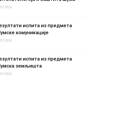
.07.2026.
езултати испита из предмета
умске комуникације
.07.2026.
езултати испита из предмета
умска земљишта
.07.2026.