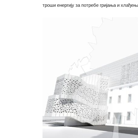
троши енергију за потребе гријања и хлађењ
у
Бањој
Луци