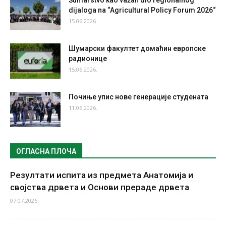
Šumarstvo kao važan dio regionalnog
dijaloga na “Agricultural Policy Forum 2026“
15.06.2026.
Шумарски факултет домаћин европске
радионице
15.06.2026.
Почиње упис нове генерације студената
11.06.2026.
ОГЛАСНА ПЛОЧА
Резултати испита из предмета Анатомија и
својства дрвета и Основи прераде дрвета
07.07.2026.