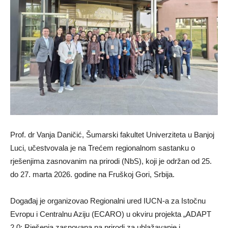
Prof. dr Vanja Daničić, Šumarski fakultet Univerziteta u Banjoj
Luci, učestvovala je na Trećem regionalnom sastanku o
rješenjima zasnovanim na prirodi (NbS), koji je održan od 25.
do 27. marta 2026. godine na Fruškoj Gori, Srbija.
Događaj je organizovao Regionalni ured IUCN-a za Istočnu
Evropu i Centralnu Aziju (ECARO) u okviru projekta „ADAPT
2.0: Rješenja zasnovana na prirodi za ublažavanje i