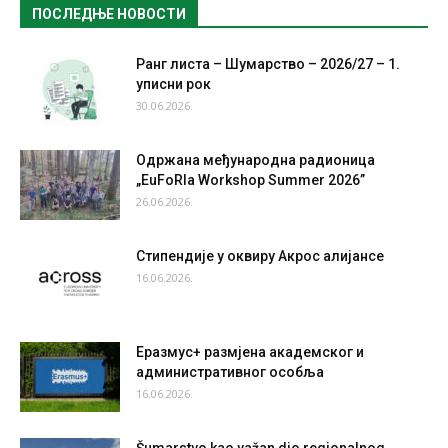
ПОСЛЕДЊЕ НОВОСТИ
Ранг листа – Шумарство – 2026/27 – 1.
уписни рок
30.06.2026.
Одржана међународна радионица
„EuFoRIa Workshop Summer 2026”
26.06.2026.
Стипендије у оквиру Акрос алијансе
16.06.2026.
Еразмус+ размјена академског и
административног особља
16.06.2026.