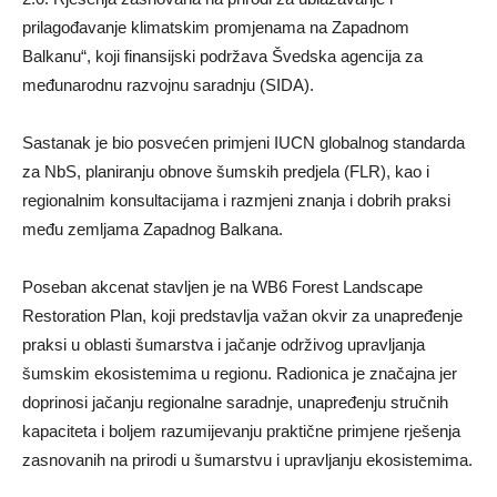
prilagođavanje klimatskim promjenama na Zapadnom
Balkanu“, koji finansijski podržava Švedska agencija za
međunarodnu razvojnu saradnju (SIDA).
Sastanak je bio posvećen primjeni IUCN globalnog standarda
za NbS, planiranju obnove šumskih predjela (FLR), kao i
regionalnim konsultacijama i razmjeni znanja i dobrih praksi
među zemljama Zapadnog Balkana.
Poseban akcenat stavljen je na WB6 Forest Landscape
Restoration Plan, koji predstavlja važan okvir za unapređenje
praksi u oblasti šumarstva i jačanje održivog upravljanja
šumskim ekosistemima u regionu. Radionica je značajna jer
doprinosi jačanju regionalne saradnje, unapređenju stručnih
kapaciteta i boljem razumijevanju praktične primjene rješenja
zasnovanih na prirodi u šumarstvu i upravljanju ekosistemima.