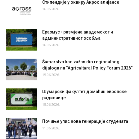
Стипендије у оквиру Акрос алијансе
16.06.2026.
Еразмус+ размјена академског и
административног особља
16.06.2026.
Šumarstvo kao važan dio regionalnog
dijaloga na “Agricultural Policy Forum 2026“
15.06.2026.
Шумарски факултет домаћин европске
радионице
15.06.2026.
Почиње упис нове генерације студената
11.06.2026.