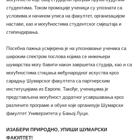
студентима. Током промоције ученици су упознати са
условима и начином уписа на факултет, организацијом
наставе, као и могућностима студентског смјештаја и
стипендирања.
Посебна пажња усмјерена је на упознавање ученика са
широким спектром послова којима се инжењери
шумарства могу бавити након завршетка студија, као и са
могућностима стицања међународног искуства кроз
сарадњу Шумарског факултета са партнерским
институцијама из Европе. Такође, ученицима је
представљена могућност додатног усавршавања кроз
различите програме и обуке које организује Шумарски
факултет Универзитета у Бањој Луци.
ИЗАБЕРИ ПРИРОДНО, УПИШИ ШУМАРСКИ
ФАКУЛТЕТ!