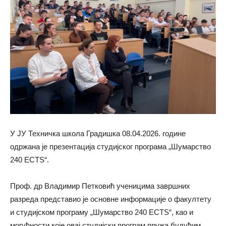
У ЈУ Техничка школа Градишка 08.04.2026. године
одржана је презентација студијског програма „Шумарство
240 ECTS“.
Проф. др Владимир Петковић ученицима завршних
разреда представио је основне информације о факултету
и студијском програму „Шумарство 240 ECTS“, као и
могућности које овај студијски програм пружа будућим