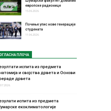
Шумарски факултет домаћин
европске радионице
15.06.2026.
Почиње упис нове генерације
студената
11.06.2026.
ОГЛАСНА ПЛОЧА
езултати испита из предмета
натомија и својства дрвета и Основи
рераде дрвета
.07.2026.
езулати испита из предмета
умарске екоклиматологије