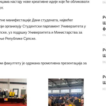
ама настају нове креативне идеје које ће обликовати
06
от.
Р
лне манифестације Дани студената, највећег
Ш
који организују Студентски парламент Универзитета у
ф
пске, уз подршку Универзитета и Министарства за
06
ање Републике Српске.
Р
Ш
06
м факултету је одржана промотивна презентација за
Р
Ш
03