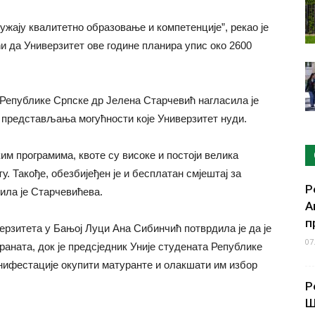
ужају квалитетно образовање и компетенције”, рекао је
и да Универзитет ове године планира упис око 2600
Републике Српске др Јелена Старчевић нагласила је
 представљања могућности које Универзитет нуди.
им програмима, квоте су високе и постоји велика
. Такође, обезбијеђен је и бесплатан смјештај за
Р
вила је Старчевићева.
А
п
рзитета у Бањој Луци Ана Сибинчић потврдила је да је
07
аната, док је предсједник Уније студената Републике
нифестације окупити матуранте и олакшати им избор
Р
Ш