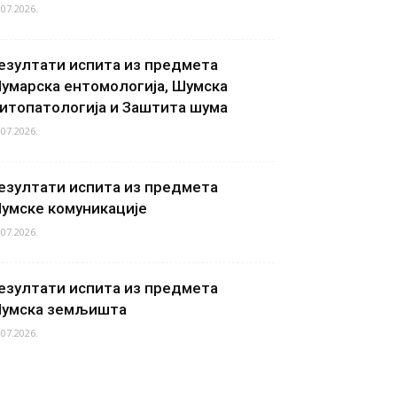
.07.2026.
езултати испита из предмета
умарска ентомологија, Шумска
итопатологија и Заштита шума
.07.2026.
езултати испита из предмета
умске комуникације
.07.2026.
езултати испита из предмета
умска земљишта
.07.2026.