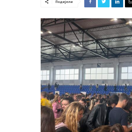
Подијели
у
Бањој
Луци