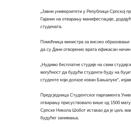
„Јавни универзитети у Републици Српској пр
Гајанин на отварању манифестације, додајућ
студената.
Помоћница министра за високо образовање 
да су Дани отворених врата ефикасан начин
„Нудимо бесплатне студије на свим студијск
могућност да будући студенти буду на буџету
студенте који долазе изван Бањалуке”, изја
Предсједница Студентског парламента Униве
отварању присуствовало више од 1500 матур
Српске Никола Шобот истакао да је циљ ма
будућег занимања.