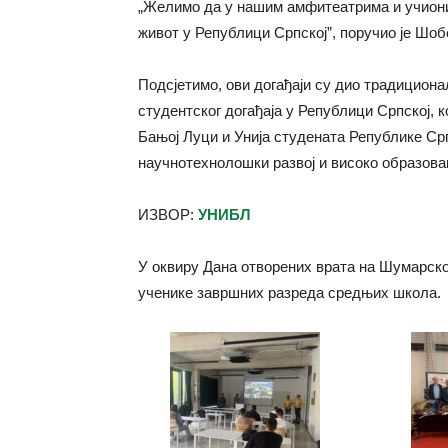
„Желимо да у нашим амфитеатрима и учиониц
живот у Републици Српској”, поручио је Шоб
Подсјетимо, ови догађаји су дио традициона
студентског догађаја у Републици Српској, 
Бањој Луци и Унија студената Републике Ср
научнотехнолошки развој и високо образов
ИЗВОР:
УНИБЛ
У оквиру Дана отворених врата на Шумарско
ученике завршних разреда средњих школа.