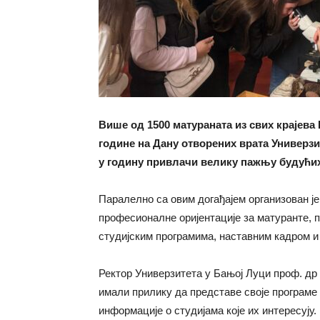
Више од 1500 матураната из свих крајева 
године на Дану отворених врата Универзит
у годину привлачи велику пажњу будућих
Паралелно са овим догађајем организован је
професионалне оријентације за матуранте, п
студијским програмима, наставним кадром и
Ректор Универзитета у Бањој Луци проф. др 
имали прилику да представе своје програме
информације о студијама које их интересују.