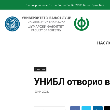
Булевар војводе Петра Бојовића 1А, 78000 Бања Лука, БиХ
Шумарски
НАСЛ
факултет
Новости
–
УНИБЛ отворио в
23.04.2026.
Универзите