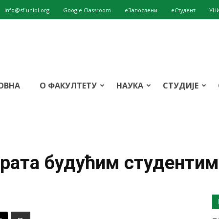
info@sf.unibl.org
Google Classroom
eЗапослени
еСтудент
УН
ОВНА
О ФАКУЛТЕТУ
НАУКА
СТУДИЈЕ
рата будућим студентим
т