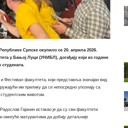
Републике Српске окупило се 20. априла 2026.
ета у Бањој Луци (УНИБЛ), догађају који из године
 студената.
 и Фестивал факултета, који представља значајан вид
ружајући им прилику да се непосредно упознају са
 студентским животом.
Радослав Гајанин истакао је да су сви факултети
 и омогуће матурантима да добију детаљније