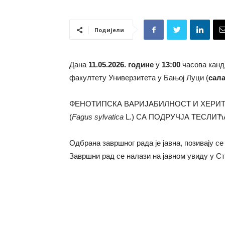
Подијели
у
Дана
11
.
05
.202
6
. године
у
13
:
0
0
часова кан
факултету Универзитета у Бањој Луци (
сала
Бањој
ФЕНОТИПСКА ВАРИЈАБИЛНОСТ И ХЕРИ
(
Fagus sylvatica
L.
) СА ПОДРУЧЈА ТЕСЛИЋ
Oдбрана завршног рада је јавна, позивају с
Луци
Завршни рад се налази на јавном увиду у С