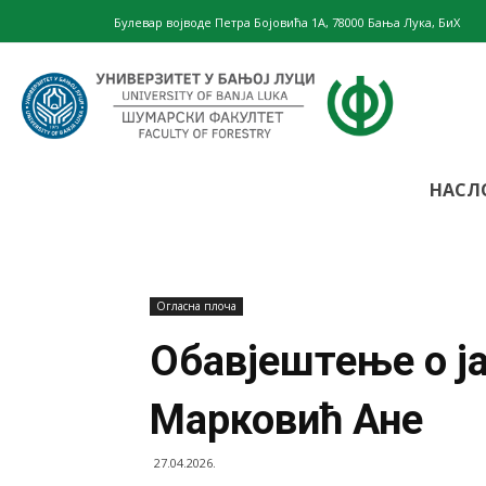
Булевар војводе Петра Бојовића 1А, 78000 Бања Лука, БиХ
Шумарски
НАСЛ
факултет
Огласна плоча
–
Обавјештење о ј
Марковић Ане
Универзите
27.04.2026.