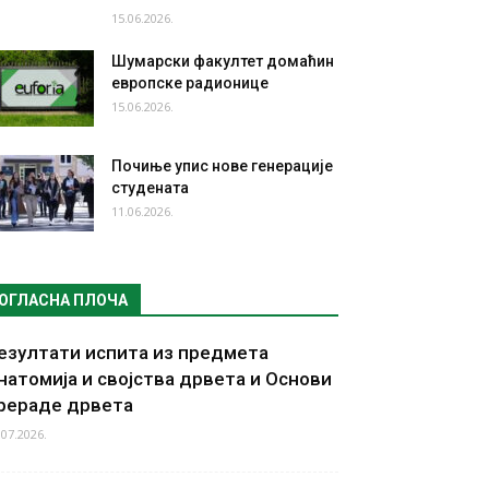
15.06.2026.
Шумарски факултет домаћин
европске радионице
15.06.2026.
Почиње упис нове генерације
студената
11.06.2026.
ОГЛАСНА ПЛОЧА
езултати испита из предмета
натомија и својства дрвета и Основи
рераде дрвета
.07.2026.