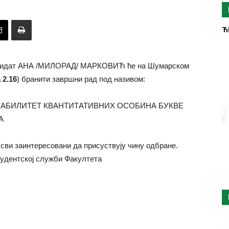
Ћ
дидат АНА /МИЛОРАД/ МАРКОВИЋ ће на Шумарском
 2
.
16
) бранити завршни рад под називом:
ТАБИЛИТЕТ КВАНТИТАТИВНИХ ОСОБИНА БУКВЕ
А
е сви заинтересовани да присуствују чину одбране.
тудентској служби Факултета