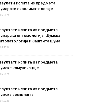
езулати испита из предмета
умарске екоклиматологије
.07.2026.
езултати испита из предмета
умарска ентомологија, Шумска
итопатологија и Заштита шума
.07.2026.
езултати испита из предмета
умске комуникације
.07.2026.
езултати испита из предмета
умска земљишта
.07.2026.