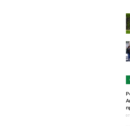
Р
А
п
07