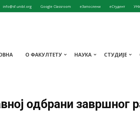
info@sf.unibl.org
Google Classroom
eЗапослени
еСтудент
УН
ОВНА
О ФАКУЛТЕТУ
НАУКА
СТУДИЈЕ
авној одбрани завршног 
т