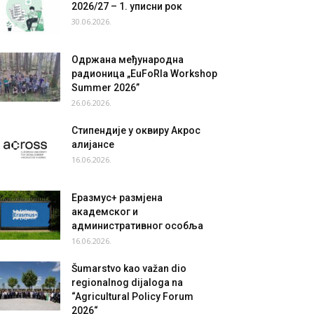
2026/27 – 1. уписни рок
30.06.2026.
Одржана међународна
радионица „EuFoRIa Workshop
Summer 2026”
26.06.2026.
Стипендије у оквиру Акрос
алијансе
16.06.2026.
Еразмус+ размјена
академског и
административног особља
16.06.2026.
Šumarstvo kao važan dio
regionalnog dijaloga na
“Agricultural Policy Forum
2026“