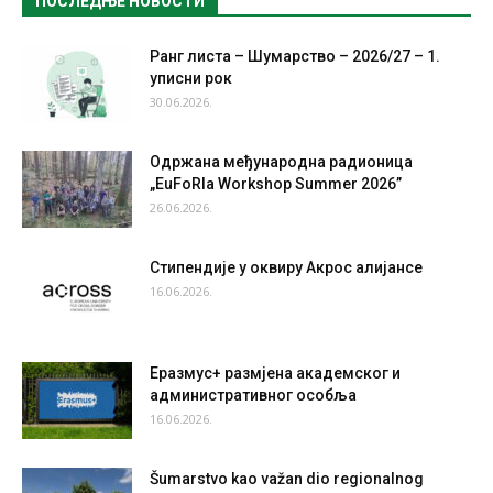
ПОСЛЕДЊЕ НОВОСТИ
Ранг листа – Шумарство – 2026/27 – 1.
уписни рок
30.06.2026.
Одржана међународна радионица
„EuFoRIa Workshop Summer 2026”
26.06.2026.
Стипендије у оквиру Акрос алијансе
16.06.2026.
Еразмус+ размјена академског и
административног особља
16.06.2026.
Šumarstvo kao važan dio regionalnog