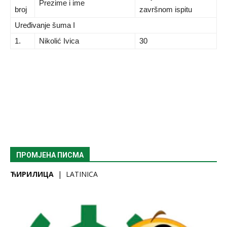
Prezime i ime
broj
završnom ispitu
Uređivanje šuma I
1.
Nikolić Ivica
30
ПРОМЈЕНА ПИСМА
ЋИРИЛИЦА
|
LATINICA