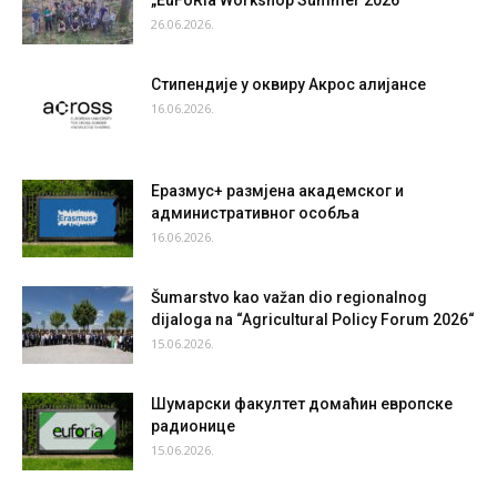
„EuFoRIa Workshop Summer 2026”
26.06.2026.
Стипендије у оквиру Акрос алијансе
16.06.2026.
Еразмус+ размјена академског и
административног особља
16.06.2026.
Šumarstvo kao važan dio regionalnog
dijaloga na “Agricultural Policy Forum 2026“
15.06.2026.
Шумарски факултет домаћин европске
радионице
15.06.2026.