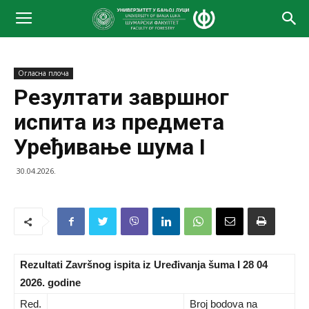
Огласна плоча
Резултати завршног
испита из предмета
Уређивање шума I
30.04.2026.
Rezultati Završnog ispita iz Uređivanja šuma I 28 04
2026. godine
Red.
Broj bodova na