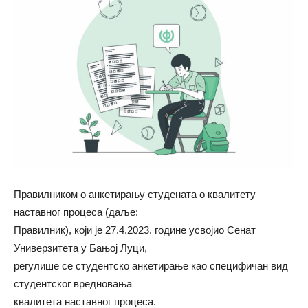
Правилником о анкетирању студената о квалитету
наставног процеса (даље:
Правилник), који је 27.4.2023. године усвојио Сенат
Универзитета у Бањој Луци,
регулише се студентско анкетирање као специфичан вид
студентског вредновања
квалитета наставног процеса.