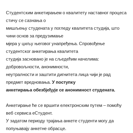
Студентским анкетирањем о квалитету наставног процеса
стичу се сазнања о
мишљењу студената у погледу квалитета студија, што
чини основ за предузимање
мјера у циљу његовог унапређења. Спровођење
студентског анкетирања квалитета
студија засновано је на сљедећим начелима:
добровољности, анонимности,
неутралности и заштити дигнитета лица чији је рад
предмет вредновања.
У поступку
анкетирања обезбјеђује се анонимност студената.
Анкетирање ће се вршити електронским путем – помоћу
веб сервиса еСтудент.
У задатом периоду трајања анкете студенти могу да
попуњавају анкетне обрасце.