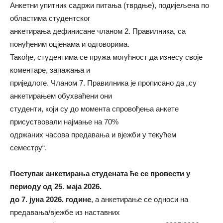
Анкетни упитник садржи питања (тврдње), подијељена по
областима студентског
анкетирања дефинисане чланом 2. Правилника, са
понуђеним оцјенама и одговорима.
Такође, студентима се пружа могућност да изнесу своје
коментаре, запажања и
приједлоге. Чланом 7. Правилника је прописано да „су
анкетирањем обухваћени они
студенти, који су до момента спровођења анкете
присуствовали најмање на 70%
одржаних часова предавања и вјежби у текућем
семестру“.
Поступак анкетирања студената ће се провести у
периоду од 25. маја 2026.
до 7. јуна 2026. године
, а анкетирање се односи на
предавања/вјежбе из наставних