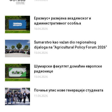
Еразмус+ размјена академског и
административног особља
16.06.2026.
Šumarstvo kao važan dio regionalnog
dijaloga na “Agricultural Policy Forum 2026“
15.06.2026.
Шумарски факултет домаћин европске
радионице
15.06.2026.
Почиње упис нове генерације студената
11.06.2026.