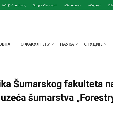
info@sf.unibl.org
Google Classroom
eЗапослени
еСтудент
УН
ОВНА
О ФАКУЛТЕТУ
НАУКА
СТУДИЈЕ
ika Šumarskog fakulteta 
duzeća šumarstva „Forestr
т