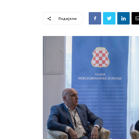
Подијели
у
Бањој
Луци