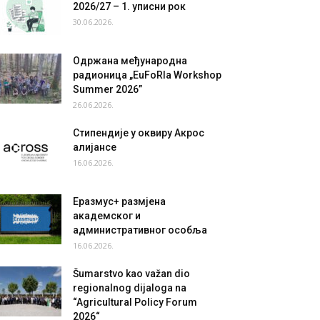
2026/27 – 1. уписни рок
30.06.2026.
Одржана међународна
радионица „EuFoRIa Workshop
Summer 2026”
26.06.2026.
Стипендије у оквиру Акрос
алијансе
16.06.2026.
Еразмус+ размјена
академског и
административног особља
16.06.2026.
Šumarstvo kao važan dio
regionalnog dijaloga na
“Agricultural Policy Forum
2026“