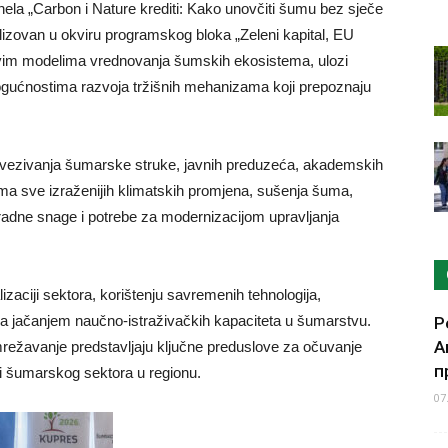
ela „Carbon i Nature krediti: Kako unovčiti šumu bez sječe
alizovan u okviru programskog bloka „Zeleni kapital, EU
novim modelima vrednovanja šumskih ekosistema, ulozi
mogućnostima razvoja tržišnih mehanizama koji prepoznaju
ovezivanja šumarske struke, javnih preduzeća, akademskih
vima sve izraženijih klimatskih promjena, sušenja šuma,
adne snage i potrebe za modernizacijom upravljanja
izaciji sektora, korištenju savremenih tehnologija,
 za jačanjem naučno-istraživačkih kapaciteta u šumarstvu.
Р
А
mrežavanje predstavljaju ključne preduslove za očuvanje
п
i šumarskog sektora u regionu.
07