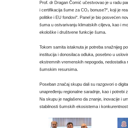
Prof. dr Dragan Čomić učestvovao je u radu pan
i certifikacija šume za CO₂ bonuse?“, koji je re
politike i EU fondovi“. Panel je bio posvećen 
šuma u ostvarivanju klimatskih ciljeva, kao i 
ekološke i društvene funkcije šuma.
Tokom samita istaknuta je potreba snažnijeg p
institucija i donosilaca odluka, posebno u uslo
ekstremnih vremenskih nepogoda, nedostatka r
šumskim resursima.
Poseban značaj skupu dali su razgovori o digital
unapređenju regionalne saradnje, kao i potrebi
Na skupu je naglašeno da znanje, inovacije i u
stabilnosti šumskih ekosistema i konkurentnost