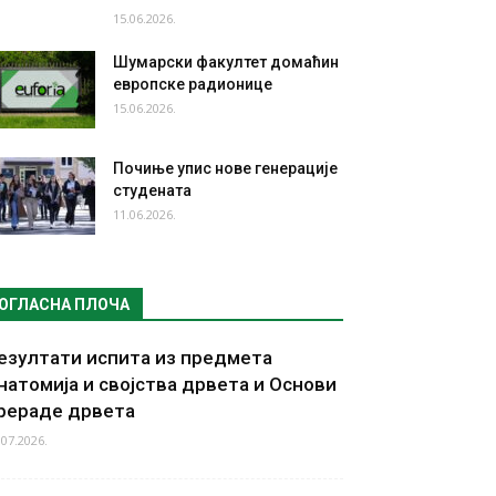
15.06.2026.
Шумарски факултет домаћин
европске радионице
15.06.2026.
Почиње упис нове генерације
студената
11.06.2026.
ОГЛАСНА ПЛОЧА
езултати испита из предмета
натомија и својства дрвета и Основи
рераде дрвета
.07.2026.