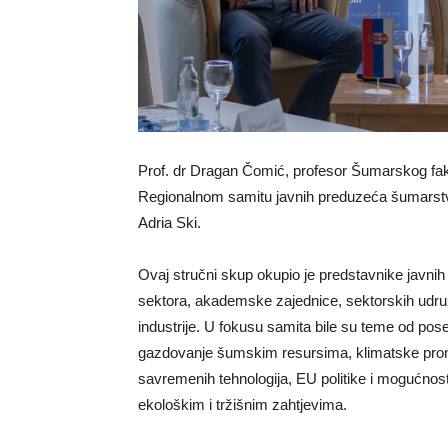
Prof. dr Dragan Čomić, profesor Šumarskog fakul
Regionalnom samitu javnih preduzeća šumarstv
Adria Ski.
Ovaj stručni skup okupio je predstavnike javni
sektora, akademske zajednice, sektorskih udruže
industrije. U fokusu samita bile su teme od pos
gazdovanje šumskim resursima, klimatske promje
savremenih tehnologija, EU politike i mogućnos
ekološkim i tržišnim zahtjevima.