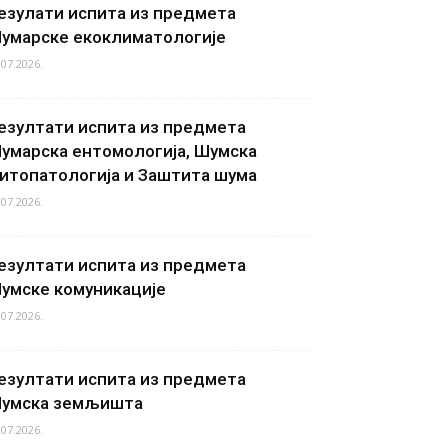
езулати испита из предмета
умарске екоклиматологије
.07.2026.
езултати испита из предмета
умарска ентомологија, Шумска
итопатологија и Заштита шума
.07.2026.
езултати испита из предмета
умске комуникације
.07.2026.
езултати испита из предмета
умска земљишта
.07.2026.