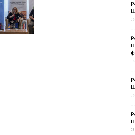
Р
Ш
06
Р
Ш
ф
06
Р
Ш
06
Р
Ш
03