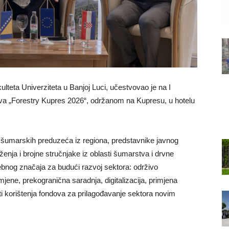
teta Univerziteta u Banjoj Luci, učestvovao je na I
a „Forestry Kupres 2026“, održanom na Kupresu, u hotelu
h šumarskih preduzeća iz regiona, predstavnike javnog
nja i brojne stručnjake iz oblasti šumarstva i drvne
ebnog značaja za budući razvoj sektora: održivo
ne, prekogranična saradnja, digitalizacija, primjena
ti korištenja fondova za prilagođavanje sektora novim