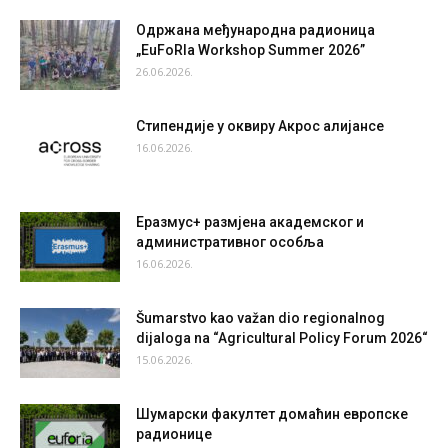
Одржана међународна радионица
„EuFoRIa Workshop Summer 2026”
26.06.2026.
Стипендије у оквиру Акрос алијансе
16.06.2026.
Еразмус+ размјена академског и
административног особља
16.06.2026.
Šumarstvo kao važan dio regionalnog
dijaloga na “Agricultural Policy Forum 2026“
15.06.2026.
Шумарски факултет домаћин европске
радионице