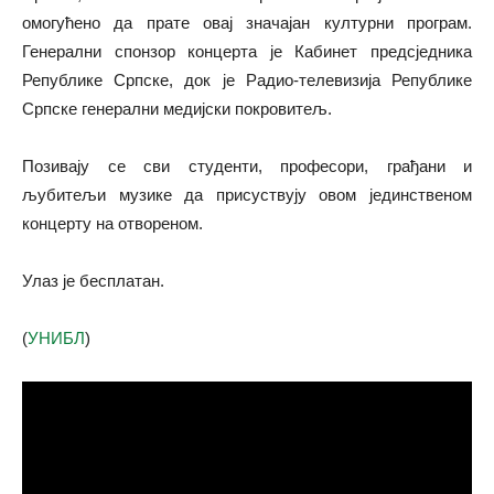
омогућено да прате овај значајан културни програм.
Генерални спонзор концерта је Кабинет предсједника
Републике Српске, док је Радио-телевизија Републике
Српске генерални медијски покровитељ.
Позивају се сви студенти, професори, грађани и
љубитељи музике да присуствују овом јединственом
концерту на отвореном.
Улаз је бесплатан.
(
УНИБЛ
)