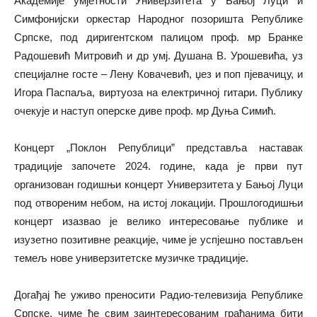
Академије умјетности Универзитета у Бањој Луци и
Симфонијски оркестар Народног позоришта Републике
Српске, под диригентском палицом проф. мр Бранке
Радошевић Митровић и др умј. Душана В. Урошевића, уз
специјалне госте – Лену Ковачевић, џез и поп пјевачицу, и
Игора Паспаља, виртуоза на електричној гитари. Публику
очекује и наступ оперске диве проф. мр Дуња Симић.
Концерт „Поклон Републици” представља наставак
традиције започете 2024. године, када је први пут
организован годишњи концерт Универзитета у Бањој Луци
под отвореним небом, на истој локацији. Прошлогодишњи
концерт изазвао је велико интересовање публике и
изузетно позитивне реакције, чиме је успјешно постављен
темељ нове универзитетске музичке традиције.
Догађај ће уживо преносити Радио-телевизија Републике
Српске, чиме ће свим заинтересованим грађанима бити