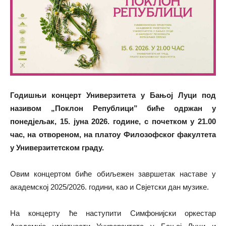
Годишњи концерт Универзитета у Бањој Луци под
називом „Поклон Републици” биће одржан у
понедјељак, 15. јуна 2026. године, с почетком у 21.00
час, на отвореном, на платоу Филозофског факултета
у Универзитетском граду.
Овим концертом биће обиљежен завршетак наставе у
академској 2025/2026. години, као и Свјетски дан музике.
На концерту ће наступити Симфонијски оркестар