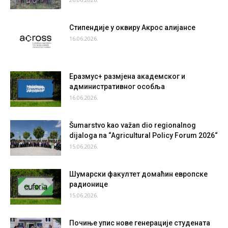
Стипендије у оквиру Акрос алијансе
16.06.2026.
Еразмус+ размјена академског и
административног особља
16.06.2026.
Šumarstvo kao važan dio regionalnog
dijaloga na “Agricultural Policy Forum 2026“
15.06.2026.
Шумарски факултет домаћин европске
радионице
15.06.2026.
Почиње упис нове генерације студената