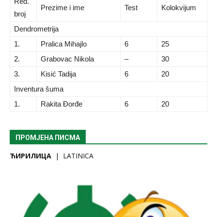
Red.
Prezime i ime
Test
Kolokvijum
broj
Dendrometrija
1.
Pralica Mihajlo
6
25
2.
Grabovac Nikola
–
30
3.
Kisić Tadija
6
20
Inventura šuma
1.
Rakita Đorđe
6
20
ПРОМЈЕНА ПИСМА
ЋИРИЛИЦА
|
LATINICA