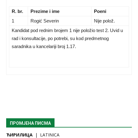
R. br.
Prezime i ime
Poeni
1
Rogić Severin
Nije polož.
Kandidat pod rednim brojem 1 nije položio test 2. Uvid u
rad i konsultacije, po potrebi, su kod predmetnog
saradnika u kancelariji broj 1.17.
ПРОМЈЕНА ПИСМА
ЋИРИЛИЦА
|
LATINICA