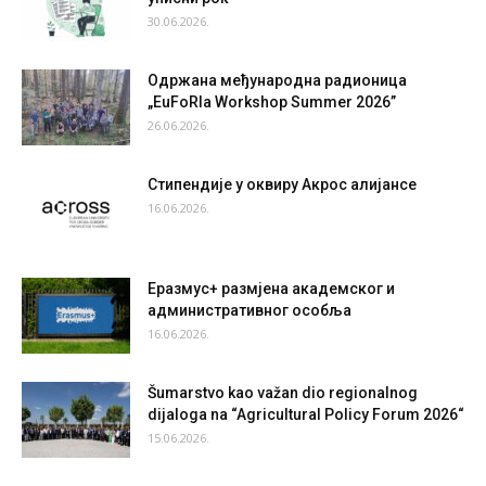
30.06.2026.
Одржана међународна радионица
„EuFoRIa Workshop Summer 2026”
26.06.2026.
Стипендије у оквиру Акрос алијансе
16.06.2026.
Еразмус+ размјена академског и
административног особља
16.06.2026.
Šumarstvo kao važan dio regionalnog
dijaloga na “Agricultural Policy Forum 2026“
15.06.2026.