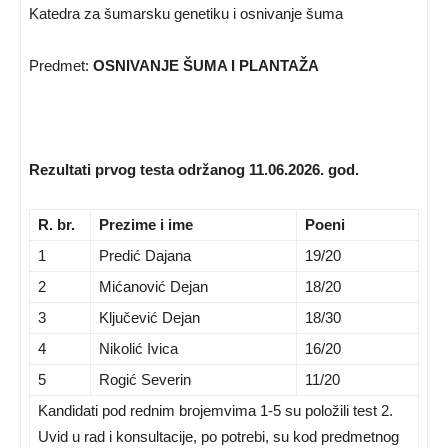
Katedra za šumarsku genetiku i osnivanje šuma
Predmet:
OSNIVANJE ŠUMA I PLANTAŽA
Rezultati prvog testa održanog 11.06.2026. god.
R. br.
Prezime i ime
Poeni
1
Predić Dajana
19/20
2
Mićanović Dejan
18/20
3
Ključević Dejan
18/30
4
Nikolić Ivica
16/20
5
Rogić Severin
11/20
Kandidati pod rednim brojemvima 1-5 su položili test 2.
Uvid u rad i konsultacije, po potrebi, su kod predmetnog