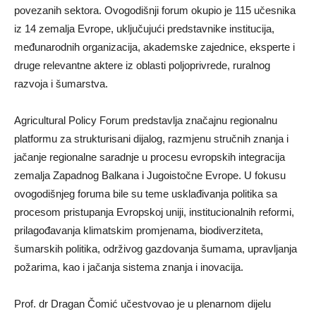
povezanih sektora. Ovogodišnji forum okupio je 115 učesnika
iz 14 zemalja Evrope, uključujući predstavnike institucija,
međunarodnih organizacija, akademske zajednice, eksperte i
druge relevantne aktere iz oblasti poljoprivrede, ruralnog
razvoja i šumarstva.
Agricultural Policy Forum predstavlja značajnu regionalnu
platformu za strukturisani dijalog, razmjenu stručnih znanja i
jačanje regionalne saradnje u procesu evropskih integracija
zemalja Zapadnog Balkana i Jugoistočne Evrope. U fokusu
ovogodišnjeg foruma bile su teme usklađivanja politika sa
procesom pristupanja Evropskoj uniji, institucionalnih reformi,
prilagođavanja klimatskim promjenama, biodiverziteta,
šumarskih politika, održivog gazdovanja šumama, upravljanja
požarima, kao i jačanja sistema znanja i inovacija.
Prof. dr Dragan Čomić učestvovao je u plenarnom dijelu