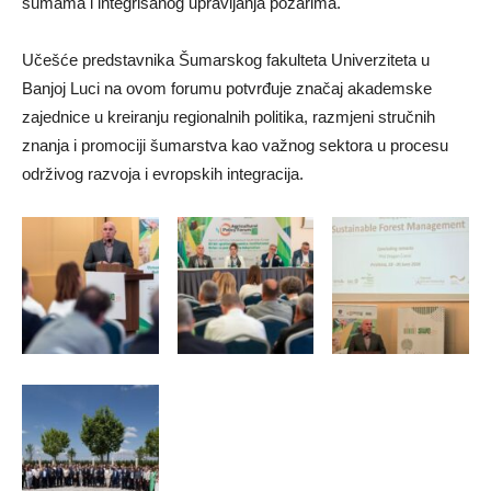
šumama i integrisanog upravljanja požarima.
Učešće predstavnika Šumarskog fakulteta Univerziteta u
Banjoj Luci na ovom forumu potvrđuje značaj akademske
zajednice u kreiranju regionalnih politika, razmjeni stručnih
znanja i promociji šumarstva kao važnog sektora u procesu
održivog razvoja i evropskih integracija.