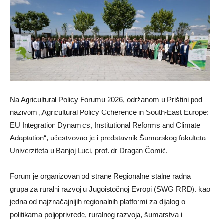
Na Agricultural Policy Forumu 2026, održanom u Prištini pod
nazivom „Agricultural Policy Coherence in South-East Europe:
EU Integration Dynamics, Institutional Reforms and Climate
Adaptation“, učestvovao je i predstavnik Šumarskog fakulteta
Univerziteta u Banjoj Luci, prof. dr Dragan Čomić.
Forum je organizovan od strane Regionalne stalne radna
grupa za ruralni razvoj u Jugoistočnoj Evropi (SWG RRD), kao
jedna od najznačajnijih regionalnih platformi za dijalog o
politikama poljoprivrede, ruralnog razvoja, šumarstva i