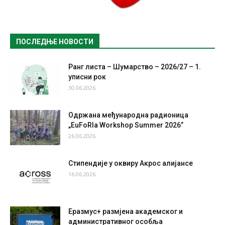
ПОСЛЕДЊЕ НОВОСТИ
Ранг листа – Шумарство – 2026/27 – 1.
уписни рок
30.06.2026.
Одржана међународна радионица
„EuFoRIa Workshop Summer 2026”
26.06.2026.
Стипендије у оквиру Акрос алијансе
16.06.2026.
Еразмус+ размјена академског и
административног особља