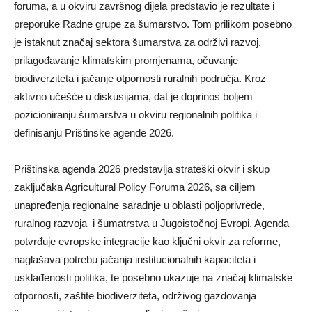
foruma, a u okviru završnog dijela predstavio je rezultate i
preporuke Radne grupe za šumarstvo. Tom prilikom posebno
je istaknut značaj sektora šumarstva za održivi razvoj,
prilagođavanje klimatskim promjenama, očuvanje
biodiverziteta i jačanje otpornosti ruralnih područja. Kroz
aktivno učešće u diskusijama, dat je doprinos boljem
pozicioniranju šumarstva u okviru regionalnih politika i
definisanju Prištinske agende 2026.
Prištinska agenda 2026 predstavlja strateški okvir i skup
zaključaka Agricultural Policy Foruma 2026, sa ciljem
unapređenja regionalne saradnje u oblasti poljoprivrede,
ruralnog razvoja i šumatrstva u Jugoistočnoj Evropi. Agenda
potvrđuje evropske integracije kao ključni okvir za reforme,
naglašava potrebu jačanja institucionalnih kapaciteta i
usklađenosti politika, te posebno ukazuje na značaj klimatske
otpornosti, zaštite biodiverziteta, održivog gazdovanja