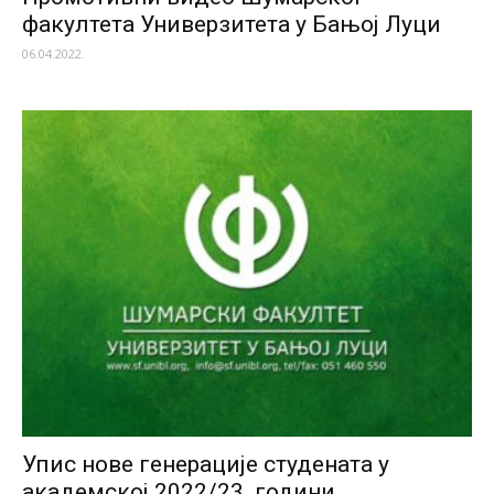
факултета Универзитета у Бањој Луци
06.04.2022.
Упис нове генерације студената у
академској 2022/23. години