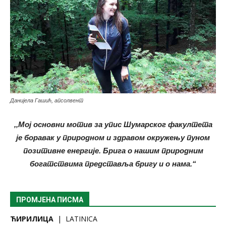
Данијела Гашић, апсолвент
,,Мој основни мотив за упис Шумарског факултета
је боравак у природном и здравом окружењу пуном
позитивне енергије. Брига о нашим природним
богатствима представља бригу и о нама.“
ПРОМЈЕНА ПИСМА
ЋИРИЛИЦА
|
LATINICA