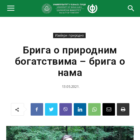
Изабери природно
Брига о природним
богатствима – брига о
нама
13.05.2021.