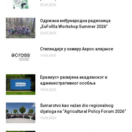
30.06.2026.
Одржана међународна радионица
„EuFoRIa Workshop Summer 2026”
26.06.2026.
Стипендије у оквиру Акрос алијансе
16.06.2026.
Еразмус+ размјена академског и
административног особља
16.06.2026.
Šumarstvo kao važan dio regionalnog
dijaloga na “Agricultural Policy Forum 2026“
15.06.2026.